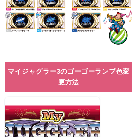
マイジャグラー3のゴーゴーランプ色変
更方法