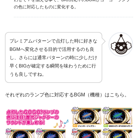
の色に対応したものに変化する。
プレミアムパターンで点灯した時に好きな
BGMへ変化させる目的で活用するのも良
し、さらには通常パターンの時に少しだけ
早くBIGが確定する瞬間を味わうために行
うも良しですね。
それぞれのランプ色に対応するBGM（機種）はこちら。