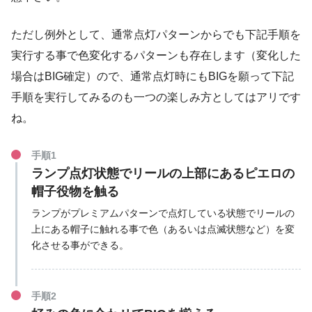
ただし例外として、通常点灯パターンからでも下記手順を
実行する事で色変化するパターンも存在します（変化した
場合はBIG確定）ので、通常点灯時にもBIGを願って下記
手順を実行してみるのも一つの楽しみ方としてはアリです
ね。
手順1
ランプ点灯状態でリールの上部にあるピエロの
帽子役物を触る
ランプがプレミアムパターンで点灯している状態でリールの
上にある帽子に触れる事で色（あるいは点滅状態など）を変
化させる事ができる。
手順2