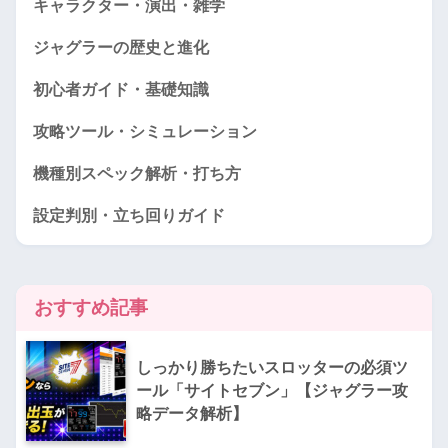
キャラクター・演出・雑学
ジャグラーの歴史と進化
初心者ガイド・基礎知識
攻略ツール・シミュレーション
機種別スペック解析・打ち方
設定判別・立ち回りガイド
おすすめ記事
しっかり勝ちたいスロッターの必須ツ
ール「サイトセブン」【ジャグラー攻
略データ解析】