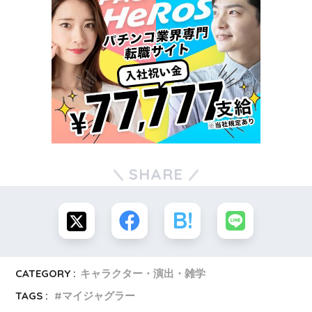
SHARE
CATEGORY :
キャラクター・演出・雑学
TAGS :
マイジャグラー