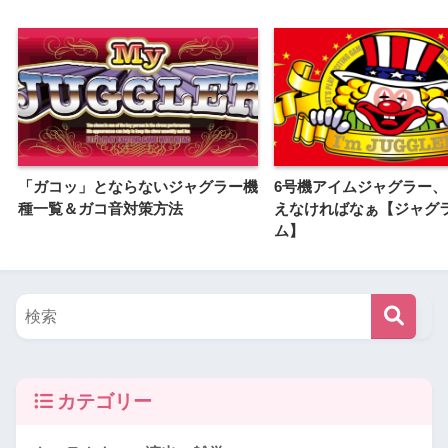
「ガコッ」とならないジャグラー機
6号機アイムジャグラー
種一覧＆ガコ音対策方法
えなければなぁ【ジャグ
ム】
カテゴリー