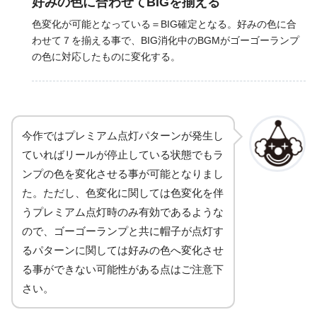
好みの色に合わせてBIGを揃える
色変化が可能となっている＝BIG確定となる。好みの色に合
わせて７を揃える事で、BIG消化中のBGMがゴーゴーランプ
の色に対応したものに変化する。
今作ではプレミアム点灯パターンが発生し
ていればリールが停止している状態でもラ
ンプの色を変化させる事が可能となりまし
た。ただし、色変化に関しては色変化を伴
うプレミアム点灯時のみ有効であるような
ので、ゴーゴーランプと共に帽子が点灯す
るパターンに関しては好みの色へ変化させ
る事ができない可能性がある点はご注意下
さい。