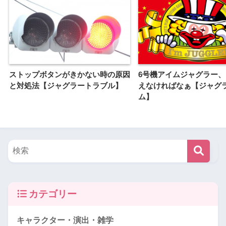
ストップボタンがきかない時の原因
6号機アイムジャグラー
と対処法【ジャグラートラブル】
えなければなぁ【ジャグ
ム】
カテゴリー
キャラクター・演出・雑学