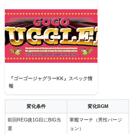
『ゴーゴージャグラーKK』スペック情
報
変化条件
変化BGM
前回REG後1G目にBIG当
軍艦マーチ（男性バージ
選
ョン）