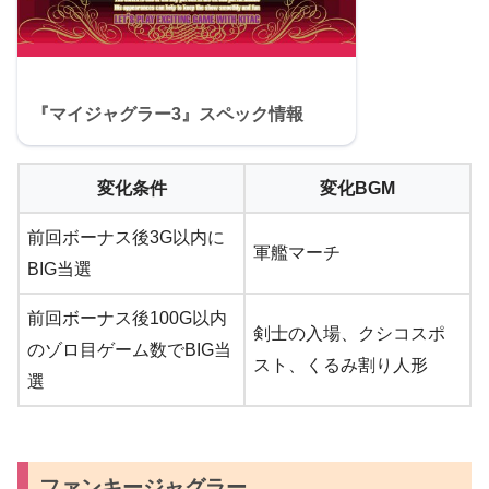
『マイジャグラー3』スペック情報
変化条件
変化BGM
前回ボーナス後3G以内に
軍艦マーチ
BIG当選
前回ボーナス後100G以内
剣士の入場、クシコスポ
のゾロ目ゲーム数でBIG当
スト、くるみ割り人形
選
ファンキージャグラー