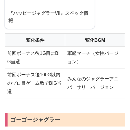
『ハッピージャグラーVII』スペック情
報
変化条件
変化BGM
前回ボーナス後1G目にBI
軍艦マーチ（女性バージ
G当選
ョン）
前回ボーナス後100G以内
みんなのジャグラーアニ
のゾロ目ゲーム数でBIG当
バーサリーバージョン
選
ゴーゴージャグラー