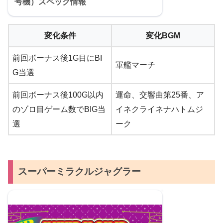
号機）スペック情報
変化条件
変化BGM
前回ボーナス後1G目にBI
軍艦マーチ
G当選
前回ボーナス後100G以内
運命、交響曲第25番、ア
のゾロ目ゲーム数でBIG当
イネクライネナハトムジ
選
ーク
スーパーミラクルジャグラー