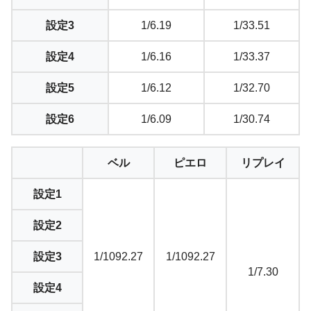
設定3
1/6.19
1/33.51
設定4
1/6.16
1/33.37
設定5
1/6.12
1/32.70
設定6
1/6.09
1/30.74
ベル
ピエロ
リプレイ
設定1
設定2
設定3
1/1092.27
1/1092.27
1/7.30
設定4