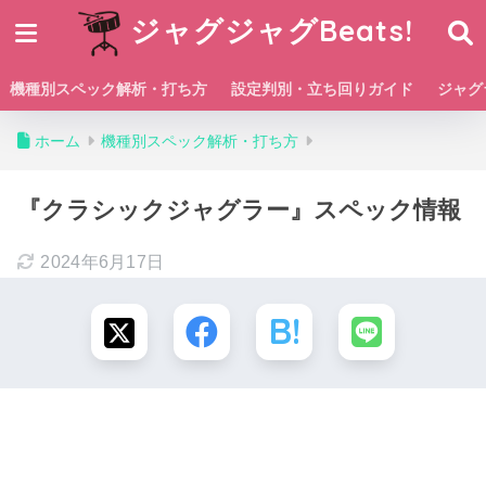
ジャグジャグBeats!
機種別スペック解析・打ち方
設定判別・立ち回りガイド
ジャグ
ホーム
機種別スペック解析・打ち方
『クラシックジャグラー』スペック情報
2024年6月17日