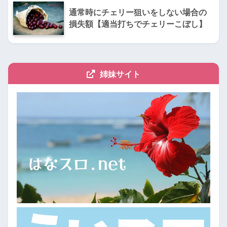
通常時にチェリー狙いをしない場合の
損失額【適当打ちでチェリーこぼし】
姉妹サイト