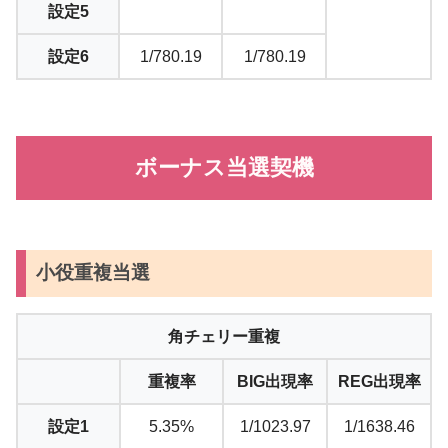
設定5
設定6
1/780.19
1/780.19
ボーナス当選契機
小役重複当選
角チェリー重複
重複率
BIG出現率
REG出現率
設定1
5.35%
1/1023.97
1/1638.46