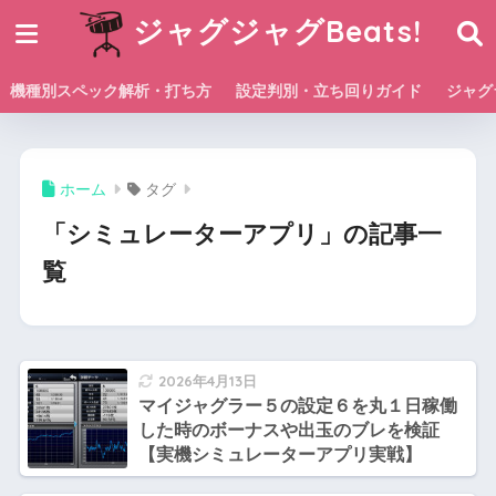
ジャグジャグBeats!
機種別スペック解析・打ち方
設定判別・立ち回りガイド
ジャグ
ホーム
タグ
「シミュレーターアプリ」の記事一
覧
2026年4月13日
マイジャグラー５の設定６を丸１日稼働
した時のボーナスや出玉のブレを検証
【実機シミュレーターアプリ実戦】